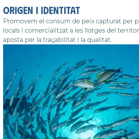
Origen i identitat
Promovem el consum de peix capturat per 
locals i comercialitzat a les llotges del territo
aposta per la traçabilitat i la qualitat.