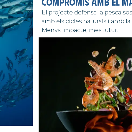
Compromís amb el m
El projecte defensa la pesca so
amb els cicles naturals i amb la
Menys impacte, més futur.