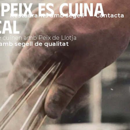
 peix es cuina
Restaurants amb segell
Contacta
cal
 cuinen amb Peix de Llotja
amb segell de qualitat