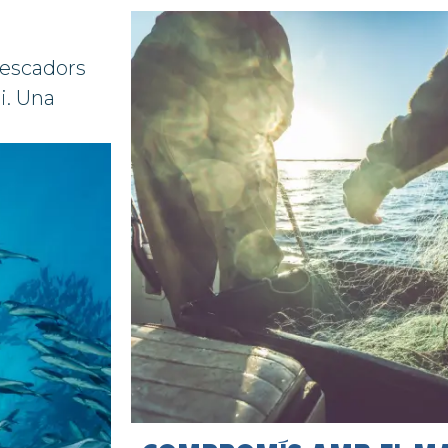
pescadors
ri. Una