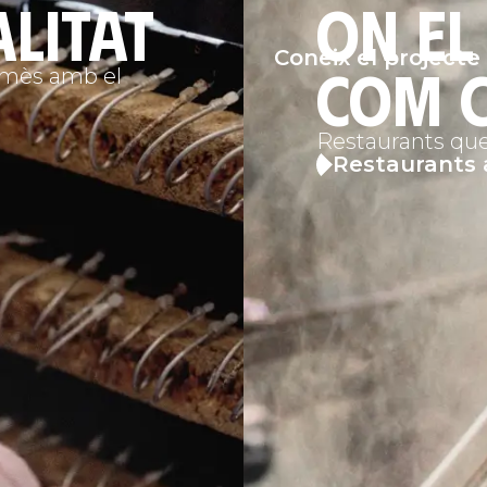
alitat
On el
Coneix el projecte
com 
omès amb el
Restaurants que
Restaurants 