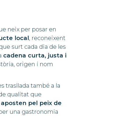
que neix per posar en
cte local
, reconeixent
 que surt cada dia de les
na
cadena curta, justa i
stòria, origen i nom
 trasllada també a la
 de qualitat que
 aposten pel peix de
i per una gastronomia