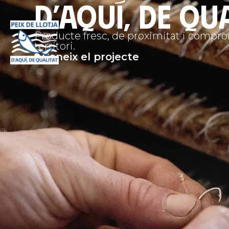
D’aquí, de qu
Producte fresc, de proximitat i compr
territori.
Coneix el projecte